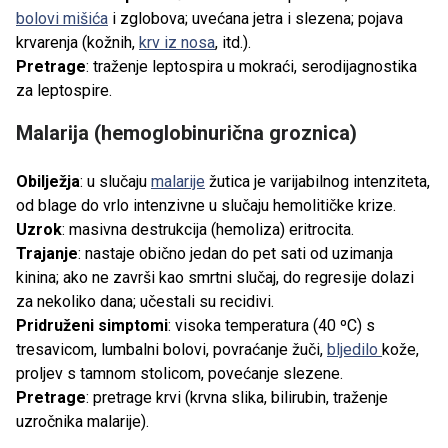
bolovi mišića
i zglobova; uvećana jetra i slezena; pojava
krvarenja (kožnih,
krv iz nosa
, itd.).
Pretrage
: traženje leptospira u mokraći, serodijagnostika
za leptospire.
Malarija (hemoglobinurična groznica)
Obilježja
: u slučaju
malarije
žutica je varijabilnog intenziteta,
od blage do vrlo intenzivne u slučaju hemolitičke krize.
Uzrok
: masivna destrukcija (hemoliza) eritrocita.
Trajanje
: nastaje obično jedan do pet sati od uzimanja
kinina; ako ne završi kao smrtni slučaj, do regresije dolazi
za nekoliko dana; učestali su recidivi.
Pridruženi simptomi
: visoka temperatura (40 ºC) s
tresavicom, lumbalni bolovi, povraćanje žuči,
bljedilo
kože,
proljev s tamnom stolicom, povećanje slezene.
Pretrage
: pretrage krvi (krvna slika, bilirubin, traženje
uzročnika malarije).