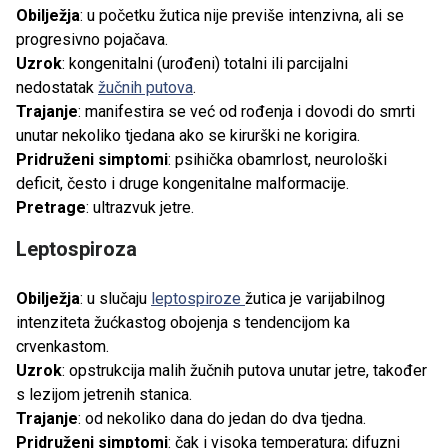
Obilježja
: u početku žutica nije previše intenzivna, ali se
progresivno pojačava.
Uzrok
: kongenitalni (urođeni) totalni ili parcijalni
nedostatak
žučnih putova
.
Trajanje
: manifestira se već od rođenja i dovodi do smrti
unutar nekoliko tjedana ako se kirurški ne korigira.
Pridruženi simptomi
: psihička obamrlost, neurološki
deficit, često i druge kongenitalne malformacije.
Pretrage
: ultrazvuk jetre.
Leptospiroza
Obilježja
: u slučaju
leptospiroze
žutica je varijabilnog
intenziteta žućkastog obojenja s tendencijom ka
crvenkastom.
Uzrok
: opstrukcija malih žučnih putova unutar jetre, također
s lezijom jetrenih stanica.
Trajanje
: od nekoliko dana do jedan do dva tjedna.
Pridruženi simptomi
: čak i visoka temperatura; difuzni