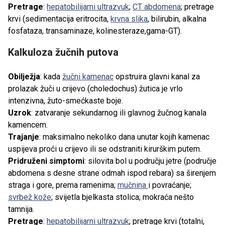
Pretrage
:
hepatobilijarni ultrazvuk
;
CT abdomena
; pretrage
krvi (sedimentacija eritrocita,
krvna slika
, bilirubin, alkalna
fosfataza, transaminaze, kolinesteraze,gama-GT).
Kalkuloza žučnih putova
Obilježja
: kada
žučni kamenac
opstruira glavni kanal za
prolazak žuči u crijevo (choledochus) žutica je vrlo
intenzivna, žuto-smećkaste boje.
Uzrok
: zatvaranje sekundarnog ili glavnog žučnog kanala
kamencem.
Trajanje
: maksimalno nekoliko dana unutar kojih kamenac
uspijeva proći u crijevo ili se odstraniti kirurškim putem.
Pridruženi simptomi
: silovita bol u području jetre (područje
abdomena s desne strane odmah ispod rebara) sa širenjem
straga i gore, prema ramenima;
mučnina
i povraćanje;
svrbež kože
; svijetla bjelkasta stolica; mokraća nešto
tamnija.
Pretrage
:
hepatobilijarni ultrazvuk
; pretrage krvi (totalni,