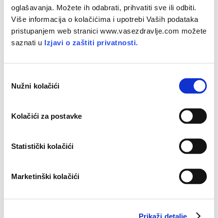
krvi.
oglašavanja. Možete ih odabrati, prihvatiti sve ili odbiti.
Više informacija o kolačićima i upotrebi Vaših podataka
Tuberkuloza
pristupanjem web stranici www.vasezdravlje.com možete
saznati u
Izjavi o zaštiti privatnosti.
Obilježja
: kod
tuberkuloze
žutica je općenito blagog
intenziteta.
Uzrok
: opstrukcija žučnih putova jetrenim tuberkuloznim
O
žarištem.
Nužni kolačići
d
Trajanje
: mnogo mjeseci.
a
Pridruženi simptomi
:
svrbež kože
, perzistirajuća
b
subfebrilna temperatura,
anemija
s
bljedilom
kože,
Kolačići za postavke
i
propadanje organizma i gubitak težine, znojenje, suh i
r
nadražajan
kašalj
.
p
Statistički kolačići
Pretrage
: rendgenogram prsnog koša, kožna reakcija na
r
tuberkulin, biopsija jetre,
CT abdomena
.
i
Marketinški kolačići
Tumor gušterače ili žučnih putova
s
t
a
Obilježja
: u slučaju
tumora gušterače
ili žučnih putova javlja
Prikaži detalje
n
se vrlo intenzivna žutica zeleno-smećkastog obojenja.