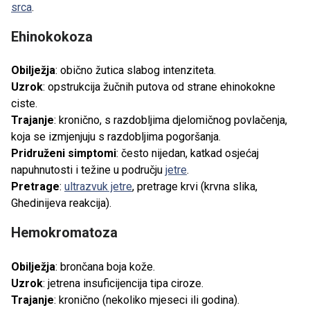
srca
.
Ehinokokoza
Obilježja
: obično žutica slabog intenziteta.
Uzrok
: opstrukcija žučnih putova od strane ehinokokne
ciste.
Trajanje
: kronično, s razdobljima djelomičnog povlačenja,
koja se izmjenjuju s razdobljima pogoršanja.
Pridruženi simptomi
: često nijedan, katkad osjećaj
napuhnutosti i težine u području
jetre
.
Pretrage
:
ultrazvuk jetre
, pretrage krvi (krvna slika,
Ghedinijeva reakcija).
Hemokromatoza
Obilježja
: brončana boja kože.
Uzrok
: jetrena insuficijencija tipa ciroze.
Trajanje
: kronično (nekoliko mjeseci ili godina).