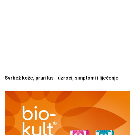
Svrbež
kože
, pruritus
- uzroci
, simptomi
i
liječenje