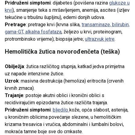
Pridruženi simptomi
: dijabetes (povišena razina
glukoze u
krvi
), smanjenje teka s mršavljenjem, anemija, ascites (izljev
tekućine u trbušnu šupljinu), edemi donjih udova.
Pretrage
: pretrage krvi (krvna slika,
transaminaze, bilirubin,
gama-GT, alkalna fosfataza
, željezo u krvi, proteinogram,
protrombinsko vrijeme); biopsija jetre;
ultrazvuk jetre
.
Hemolitička žutica novorođenčeta (teška)
Obilježja
: žutica različitog stupnja, katkad jedva primjetna
uz napade intenzivne žutice.
Uzrok
: masivna destrukcija (hemoliza) eritrocita (crvenih
krvnih zrnaca).
Trajanje
: postoje akutni oblici i kronični oblici s
recidivirajućim epizodama žutice različita trajanja.
Pridruženi simptomi
:
bljedilo
kože, opća slabost, astenija,
u kroničnim oblicima povećanje slezene, u hemolitičkim
krizama tresavica i vrućica, abdominalni i lumbalni bolovi,
mokraća tamne boje sve do crnkaste.