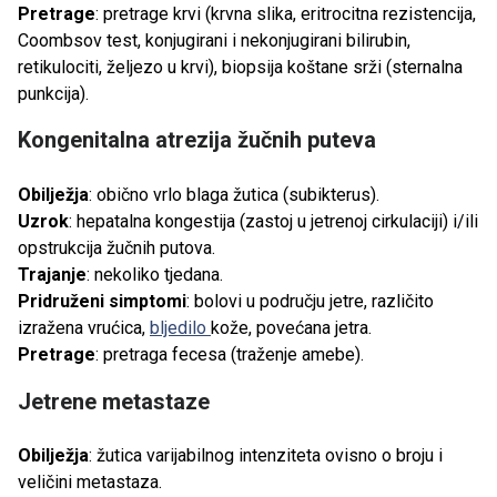
Pretrage
: pretrage krvi (krvna slika, eritrocitna rezistencija,
Coombsov test, konjugirani i nekonjugirani bilirubin,
retikulociti, željezo u krvi), biopsija koštane srži (sternalna
punkcija).
Kongenitalna atrezija žučnih puteva
Obilježja
: obično vrlo blaga žutica (subikterus).
Uzrok
: hepatalna kongestija (zastoj u jetrenoj cirkulaciji) i/ili
opstrukcija žučnih putova.
Trajanje
: nekoliko tjedana.
Pridruženi simptomi
: bolovi u području jetre, različito
izražena vrućica,
bljedilo
kože, povećana jetra.
Pretrage
: pretraga fecesa (traženje amebe).
Jetrene metastaze
Obilježja
: žutica varijabilnog intenziteta ovisno o broju i
veličini metastaza.