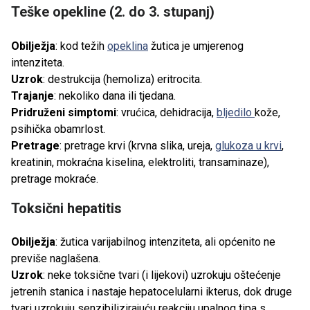
Teške opekline (2. do 3. stupanj)
Obilježja
: kod težih
opeklina
žutica je umjerenog
intenziteta.
Uzrok
: destrukcija (hemoliza) eritrocita.
Trajanje
: nekoliko dana ili tjedana.
Pridruženi simptomi
: vrućica, dehidracija,
bljedilo
kože,
psihička obamrlost.
Pretrage
: pretrage krvi (krvna slika, ureja,
glukoza u krvi
,
kreatinin, mokraćna kiselina, elektroliti, transaminaze),
pretrage mokraće.
Toksični hepatitis
Obilježja
: žutica varijabilnog intenziteta, ali općenito ne
previše naglašena.
Uzrok
: neke toksične tvari (i lijekovi) uzrokuju oštećenje
jetrenih stanica i nastaje hepatocelularni ikterus, dok druge
tvari uzrokuju senzibilizirajuću reakciju upalnog tipa s