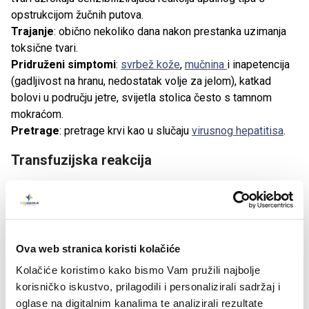
opstrukcijom žučnih putova.
Trajanje
: obično nekoliko dana nakon prestanka uzimanja
toksične tvari.
Pridruženi simptomi
:
svrbež kože
,
mučnina
i inapetencija
(gadljivost na hranu, nedostatak volje za jelom), katkad
bolovi u području jetre, svijetla stolica često s tamnom
mokraćom.
Pretrage
: pretrage krvi kao u slučaju
virusnog hepatitisa
.
Transfuzijska reakcija
Obilježja
: žutica varijabilnog intenziteta, najčešće
umjerenog.
Uzrok
: destrukcija (hemoliza) eritrocita.
Trajanje
: nekoliko dana.
Ova web stranica koristi kolačiće
Pridruženi simptomi
: visoka temperatura s groznicom,
Kolačiće koristimo kako bismo Vam pružili najbolje
difuzni lumbalni, mišićni i zglobni bolovi.
korisničko iskustvo, prilagodili i personalizirali sadržaj i
Pretrage
: kontrola krvne grupe pacijenta i transfundirane
oglase na digitalnim kanalima te analizirali rezultate