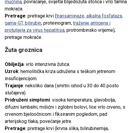
mučnina
, povraćanje, svijetla blijedožuta stolica i vrlo tamna
mokraća.
Pretrage
: pretrage krvi (
transaminaze, alkalna fosfataza,
gama-GT, bilirubin
, proteinogram,
traženje antigena i
protutijela za virus hepatitisa
, protrombinsko vrijeme);
pretrage mokraće.
Žuta groznica
Obilježja
: vrlo intenzivna žutica.
Uzrok
: hemolitička kriza udružena s teškom jetrenom
insuficijencijom.
Trajanje
: nekoliko dana (smrtni ishod u 30 do 40 posto
slučajeva).
Pridruženi simptomi
: visoka temperatura, glavobolja,
difuzni lumbalni, mišićni i zglobni bolovi, lice vrlo crveno, s
crvenom bjeloočnicom i fiksiranim pogledom, pad
arterijskog tlaka, povećanje jetre.
Pretrage
: pretrage krvi (krvna slika, bilirubinemija,