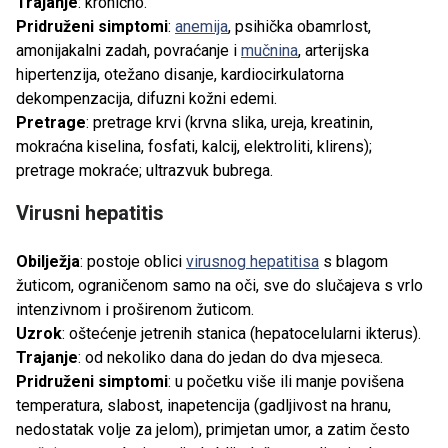
Trajanje
: kronično.
Pridruženi simptomi
:
anemija
, psihička obamrlost,
amonijakalni zadah, povraćanje i
mučnina
, arterijska
hipertenzija, otežano disanje, kardiocirkulatorna
dekompenzacija, difuzni kožni edemi.
Pretrage
: pretrage krvi (krvna slika, ureja, kreatinin,
mokraćna kiselina, fosfati, kalcij, elektroliti, klirens);
pretrage mokraće; ultrazvuk bubrega.
Virusni hepatitis
Obilježja
: postoje oblici
virusnog hepatitisa
s blagom
žuticom, ograničenom samo na oči, sve do slučajeva s vrlo
intenzivnom i proširenom žuticom.
Uzrok
: oštećenje jetrenih stanica (hepatocelularni ikterus).
Trajanje
: od nekoliko dana do jedan do dva mjeseca.
Pridruženi simptomi
: u početku više ili manje povišena
temperatura, slabost, inapetencija (gadljivost na hranu,
nedostatak volje za jelom), primjetan umor, a zatim često