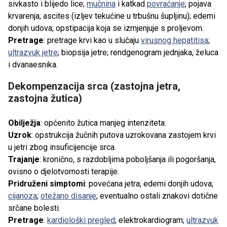
sivkasto i blijedo lice;
mučnina
i katkad
povraćanje
; pojava
krvarenja; ascites (izljev tekućine u trbušnu šupljinu); edemi
donjih udova; opstipacija koja se izmjenjuje s proljevom.
Pretrage
: pretrage krvi kao u slučaju
virusnog hepatitisa
;
ultrazvuk jetre
; biopsija jetre; rendgenogram jednjaka, želuca
i dvanaesnika.
Dekompenzacija srca (zastojna jetra,
zastojna žutica)
Obilježja
: općenito žutica manjeg intenziteta.
Uzrok
: opstrukcija žučnih putova uzrokovana zastojem krvi
u jetri zbog insuficijencije srca.
Trajanje
: kronično, s razdobljima poboljšanja ili pogoršanja,
ovisno o djelotvornosti terapije.
Pridruženi simptomi
: povećana jetra; edemi donjih udova;
cijanoza
;
otežano disanje
; eventualno ostali znakovi dotične
srčane bolesti.
Pretrage
:
kardiološki pregled
; elektrokardiogram;
ultrazvuk