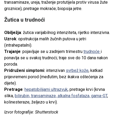
transaminaze, ureja, traženje protutijela protiv virusa žute
groznice); pretrage mokraće; biopsija jetre.
Žutica u trudnoći
Obilježja
: žutica varijabilnog intenziteta, rijetko intenzivna.
Uzrok
: opstrukcija malih žučnih putova u jetri
(intrahepatalni).
Trajanje
: pojavljuje se u zadnjem trimestru
trudnoće
i
ponavlja se u svakoj trudnoći; traje sve do 10 dana nakon
poroda.
Pridruženi simptomi
: intenzivan
svrbež kože
, katkad
prijevremeni porod (međutim, bez ikakva oštećenja za
dijete).
Pretrage
:
hepatobilijarni ultrazvuk
, pretrage krvi (krvna
slika,
bilirubin, transaminaze, alkalna fosfataza, gama-GT
,
kolinesteraze, željezo u krvi).
Izvor fotografije: Shutterstock