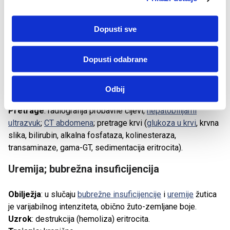
k
Uzrok
: potpuna opstrukcija žučnih putova.
a
Trajanje
: ako se ne poduzme kirurški zahvat, obično
Dopusti sve
nastupa smrt u nekoliko tjedana ili mjeseci.
Pridruženi simptomi
: značajan gubitak težine i organsko
Dopusti odabrane
propadanje; gotovo potpuna inapetencija (gadljivost na
hranu, nedostatak volje za jelom);
mučnina
i katkad
povraćanje žuči; abdominalni bolovi;
svrbež kože
; bjelkasta
Odbij
boja stolice
Pretrage
: radiografija probavne cijevi;
hepatobilijarni
ultrazvuk
;
CT abdomena
; pretrage krvi (
glukoza u krvi
, krvna
slika, bilirubin, alkalna fosfataza, kolinesteraza,
transaminaze, gama-GT, sedimentacija eritrocita).
Uremija; bubrežna insuficijencija
Obilježja
: u slučaju
bubrežne insuficijencije
i
uremije
žutica
je varijabilnog intenziteta, obično žuto-zemljane boje.
Uzrok
: destrukcija (hemoliza) eritrocita.