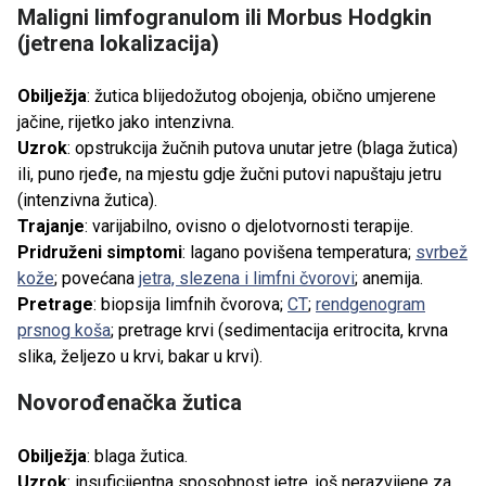
Maligni limfogranulom ili Morbus Hodgkin
(jetrena lokalizacija)
Obilježja
: žutica blijedožutog obojenja, obično umjerene
jačine, rijetko jako intenzivna.
Uzrok
: opstrukcija žučnih putova unutar jetre (blaga žutica)
ili, puno rjeđe, na mjestu gdje žučni putovi napuštaju jetru
(intenzivna žutica).
Trajanje
: varijabilno, ovisno o djelotvornosti terapije.
Pridruženi simptomi
: lagano povišena temperatura;
svrbež
kože
; povećana
jetra, slezena i limfni čvorovi
; anemija.
Pretrage
: biopsija limfnih čvorova;
CT
;
rendgenogram
prsnog koša
; pretrage krvi (sedimentacija eritrocita, krvna
slika, željezo u krvi, bakar u krvi).
Novorođenačka žutica
Obilježja
: blaga žutica.
Uzrok
: insuficijentna sposobnost jetre, još nerazvijene za