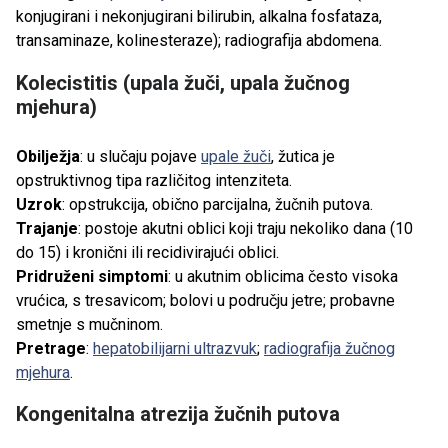
konjugirani i nekonjugirani bilirubin, alkalna fosfataza,
transaminaze, kolinesteraze); radiografija abdomena.
Kolecistitis (upala žuči, upala žučnog
mjehura)
Obilježja
: u slučaju pojave
upale žuči
, žutica je
opstruktivnog tipa različitog intenziteta.
Uzrok
: opstrukcija, obično parcijalna, žučnih putova.
Trajanje
: postoje akutni oblici koji traju nekoliko dana (10
do 15) i kronični ili recidivirajući oblici.
Pridruženi simptomi
: u akutnim oblicima često visoka
vrućica, s tresavicom; bolovi u području jetre; probavne
smetnje s mučninom.
Pretrage
:
hepatobilijarni ultrazvuk
;
radiografija žučnog
mjehura
.
Kongenitalna atrezija žučnih putova