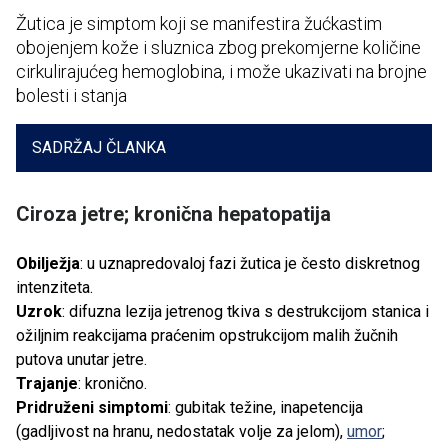
Žutica je simptom koji se manifestira žućkastim
obojenjem kože i sluznica zbog prekomjerne količine
cirkulirajućeg hemoglobina, i može ukazivati na brojne
bolesti i stanja
SADRŽAJ ČLANKA
Ciroza jetre; kronična hepatopatija
Obilježja
: u uznapredovaloj fazi žutica je često diskretnog
intenziteta.
Uzrok
: difuzna lezija jetrenog tkiva s destrukcijom stanica i
ožiljnim reakcijama praćenim opstrukcijom malih žučnih
putova unutar jetre.
Trajanje
: kronično.
Pridruženi simptomi
: gubitak težine, inapetencija
(gadljivost na hranu, nedostatak volje za jelom),
umor
;