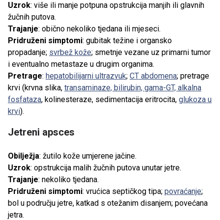
Uzrok
: više ili manje potpuna opstrukcija manjih ili glavnih
žučnih putova.
Trajanje
: obično nekoliko tjedana ili mjeseci.
Pridruženi simptomi
: gubitak težine i organsko
propadanje;
svrbež kože
; smetnje vezane uz primarni tumor
i eventualno metastaze u drugim organima.
Pretrage
:
hepatobilijarni ultrazvuk
;
CT abdomena
; pretrage
krvi (krvna slika,
transaminaze, bilirubin, gama-GT, alkalna
fosfataza
, kolinesteraze, sedimentacija eritrocita,
glukoza u
krvi
).
Jetreni apsces
Obilježja
: žutilo kože umjerene jačine.
Uzrok
: opstrukcija malih žučnih putova unutar jetre.
Trajanje
: nekoliko tjedana.
Pridruženi simptomi
: vrućica septičkog tipa;
povraćanje
;
bol u području jetre, katkad s otežanim disanjem; povećana
jetra.